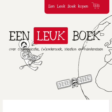
Een Leuk Boek kopen
Een
Leuk
Boek
over
communicatie,
(w)onderzoek,ideation
en
ruimtereizen