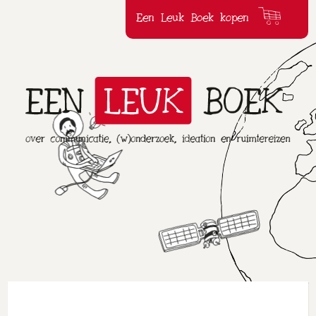
Een Leuk Boek kopen
Een
Leuk
Boek
over
communicatie,
(w)onderzoek,ideation
en
ruimtereizen