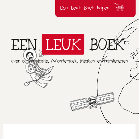
Een Leuk Boek kopen
Een
Leuk
Boek
over
communicatie,
(w)onderzoek,ideation
en
ruimtereizen