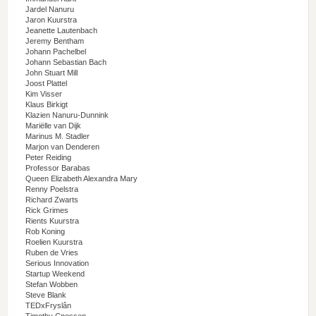
Jardel Nanuru
Jaron Kuurstra
Jeanette Lautenbach
Jeremy Bentham
Johann Pachelbel
Johann Sebastian Bach
John Stuart Mill
Joost Plattel
Kim Visser
Klaus Birkigt
Klazien Nanuru-Dunnink
Mariëlle van Dijk
Marinus M. Stadler
Marjon van Denderen
Peter Reiding
Professor Barabas
Queen Elizabeth Alexandra Mary
Renny Poelstra
Richard Zwarts
Rick Grimes
Rients Kuurstra
Rob Koning
Roelien Kuurstra
Ruben de Vries
Serious Innovation
Startup Weekend
Stefan Wobben
Steve Blank
TEDxFryslân
Timothy Cnossen